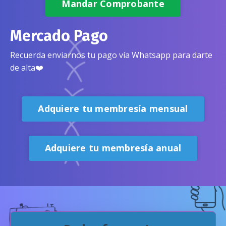
Mandar Comprobante
Mercado Pago
Recuerda enviarnos tu pago vía
Whatsapp
para darte
de alta❤️
Adquiere tu membresía mensual
Adquiere tu membresía anual